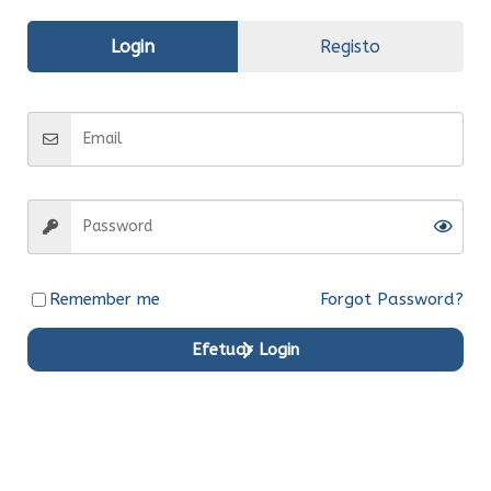
Avaliações (0)
Login
Registo
Informação
adicional
Fabrico
Original
Entrega
Entrega em 15 dias
Remember me
Forgot Password?
Efetuar Login
Produtos em Destaque
Original
Original
Original
Original
Original
Original
Ent.Ime
Ent.Ime
Ent.Ime
Ent.Ime
Ent.Ime
Ent.Ime
diata
diata
diata
diata
diata
diata