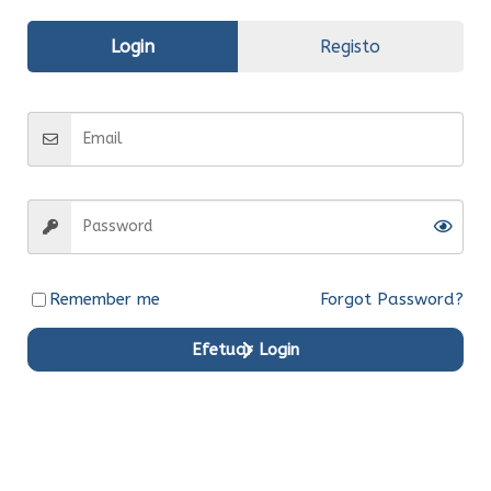
Avaliações (0)
Login
Registo
Informação
adicional
Fabrico
Original
Entrega
Entrega em 15 dias
Remember me
Forgot Password?
Efetuar Login
Produtos em Destaque
Original
Original
Original
Original
Original
Original
Ent.Ime
Ent.Ime
Ent.Ime
Ent.Ime
Ent.Ime
Ent.Ime
diata
diata
diata
diata
diata
diata