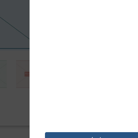
55352,69
Kz
Toner laser compatível Kyocera (1T0
Alternativa económica com qualidade 
Adici

PAGAMENTO SEGURO
REF:
35949
Categoria:
Toner Original