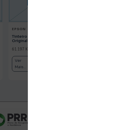
EPSON
EPSON
Tinteiro HP 62 Tricolor
Tinteiro HP 933XL
Original (C2P06AE)
Magenta Original
(CN055AE)
61.197 Kz
c/ IVA
61.197 Kz
c/ IVA
Ver
Comprar
Ver
Comprar
Mais...
Mais...