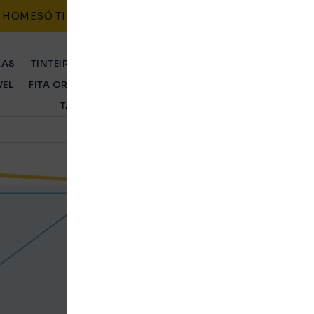
HOME
SÓ TINTEIROS
CONTACTO
BLOG
POLÍTICAS
RAS
TINTEIRO ORIGINAL
TINTEIRO COMPATÍVEL
TONER 
VEL
FITA ORIGINAL
FITA COMPATÍVEL
TAMBOR ORIGINA
TAMBOR COMPATÍVEL
Toner Kyocera TK-81
Amarelo (1T02P3ANL
Original
Ent. Imediata