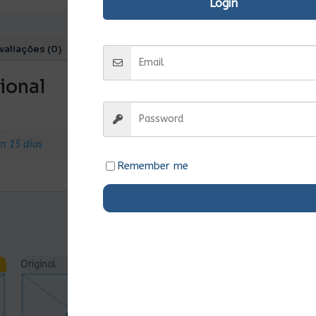
Login
valiações (0)
ional
m 15 dias
Remember me
Original
Ent.Imediata
Original
Ent.Imediata
O