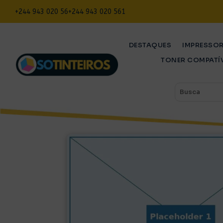
+244 943 020 56
+244 943 020 561
DESTAQUES
IMPRESSO
TONER COMPATÍ