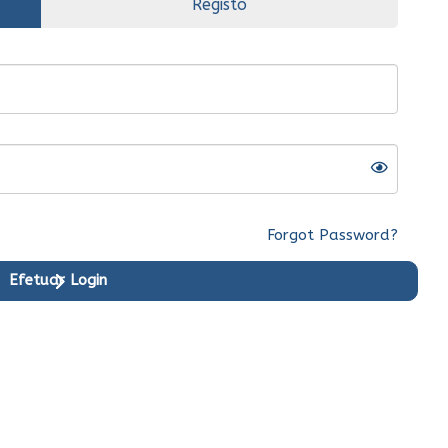
Registo
Forgot Password?
Efetuar Login
riginal
Ent.Imediata
Original
Ent.Imediata