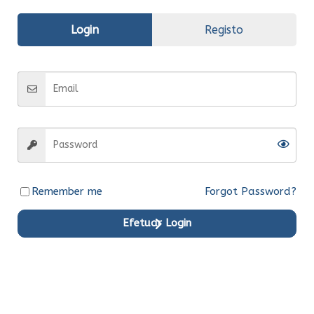
Avaliações (0)
Login
Registo
Informação
adicional
Fabrico
Original
Entrega
Entrega imediata
Remember me
Forgot Password?
Efetuar Login
Produtos em Destaque
Original
Original
Original
Original
Original
Original
Ent.Ime
Ent.Ime
Ent.Ime
Ent.Ime
Ent.Ime
Ent.Ime
diata
diata
diata
diata
diata
diata