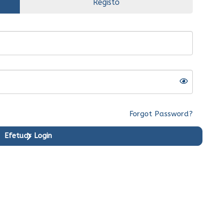
Registo
Forgot Password?
Efetuar Login
riginal
Ent.Imediata
Original
Ent.Imediata