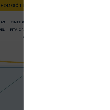
HOME
SÓ TINTEIROS
CONTACTO
BLOG
POLÍTICAS
RAS
TINTEIRO ORIGINAL
TINTEIRO COMPATÍVEL
TONER 
VEL
FITA ORIGINAL
FITA COMPATÍVEL
TAMBOR ORIGINA
TAMBOR COMPATÍVEL
Tinteiro Epson Comp
Amarelo
Original
Ent. Imediata