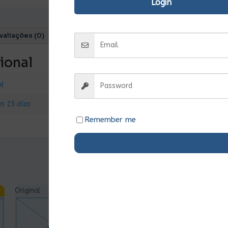
Login
valiações (0)
ional
el
m 15 dias
Remember me
Original
Ent.Imediata
Original
Ent.Imediata
O