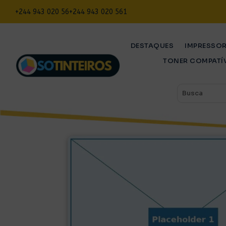
+244 943 020 56
+244 943 020 561
DESTAQUES
IMPRESSO
TONER COMPATÍ