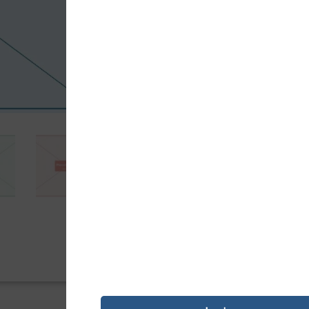
5414,95
Kz
Tinteiro compatível Epson, cor amarel
económica com qualidade equivalente 
Só 2 em stock
Adici

PAGAMENTO SEGURO
REF:
21769
Categoria:
Tinteiro Compat