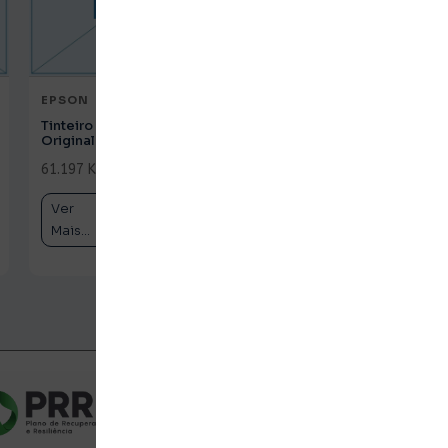
EPSON
EPSON
Tinteiro HP 62 Tricolor
Tinteiro HP 933XL
Original (C2P06AE)
Magenta Original
(CN055AE)
61.197 Kz
c/ IVA
61.197 Kz
c/ IVA
Ver
Comprar
Ver
Comprar
Mais...
Mais...