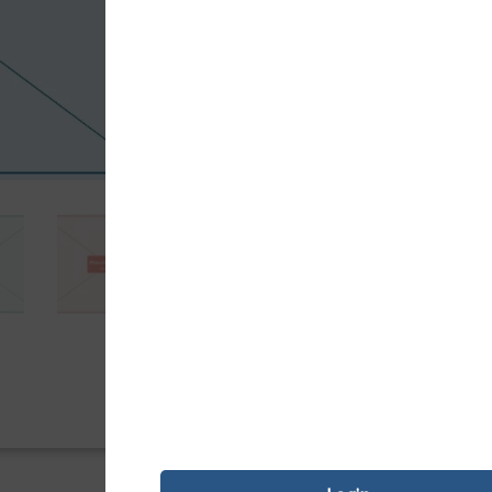
6281,34
Kz
Tinteiro compatível Epson, cor magent
económica com qualidade equivalente 
Adici

PAGAMENTO SEGURO
REF:
20876-M
Categoria:
Tinteiro Com