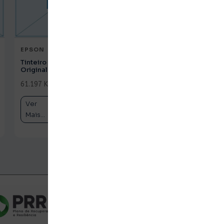
EPSON
EPSON
Tinteiro HP 62 Tricolor
Tinteiro HP 933XL
Original (C2P06AE)
Magenta Original
(CN055AE)
61.197 Kz
c/ IVA
61.197 Kz
c/ IVA
Ver
Comprar
Ver
Comprar
Mais...
Mais...