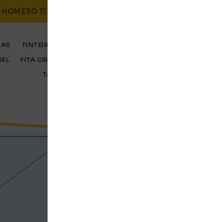
HOME
SÓ TINTEIROS
CONTACTO
BLOG
POLÍTICAS
RAS
TINTEIRO ORIGINAL
TINTEIRO COMPATÍVEL
TONER 
VEL
FITA ORIGINAL
FITA COMPATÍVEL
TAMBOR ORIGINA
TAMBOR COMPATÍVEL
Tinteiro Epson Comp
Magenta, T3583 / T3
Original
Ent. Imediata