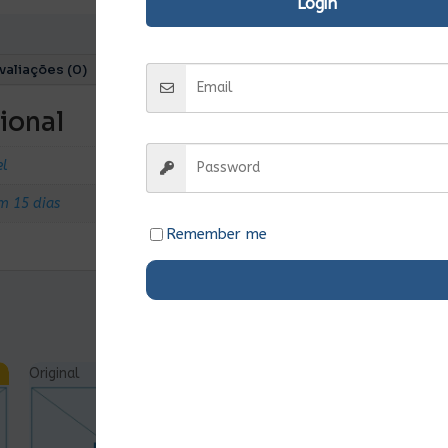
Login
valiações (0)
ional
el
m 15 dias
Remember me
Original
Ent.Imediata
Original
Ent.Imediata
O