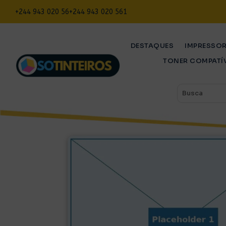
+244 943 020 56
+244 943 020 561
DESTAQUES
IMPRESSO
TONER COMPATÍ