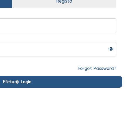
Registo
Forgot Password?
Efetuar Login
riginal
Ent.Imediata
Original
Ent.Imediata