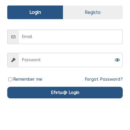
Avaliações (0)
Login
Registo
Informação
adicional
Fabrico
Original
Entrega
Entrega em 15 dias
Remember me
Forgot Password?
Efetuar Login
Produtos em Destaque
Original
Original
Original
Original
Original
Original
Ent.Ime
Ent.Ime
Ent.Ime
Ent.Ime
Ent.Ime
Ent.Ime
diata
diata
diata
diata
diata
diata