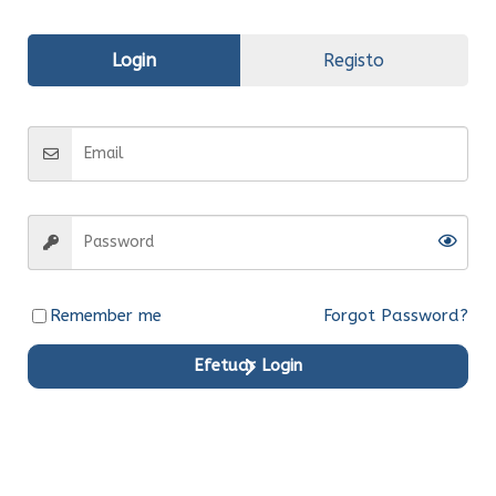
Informação adicional
Avaliações (0)
Login
Registo
Informação
adicional
Fabrico
Compatível
Entrega
Entrega em 15 dias
Remember me
Forgot Password?
Efetuar Login
Produtos em Destaque
Original
Original
Original
Original
Original
Original
Ent.Ime
Ent.Ime
Ent.Ime
Ent.Ime
Ent.Ime
Ent.Ime