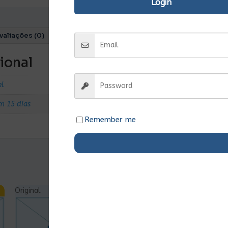
Login
valiações (0)
ional
el
m 15 dias
Remember me
Original
Ent.Imediata
Original
Ent.Imediata
O