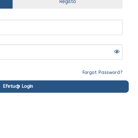
Registo
Forgot Password?
Efetuar Login
riginal
Ent.Imediata
Original
Ent.Imediata