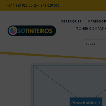
+244 943 020 56
+244 943 020 561
DESTAQUES
IMPRESSO
TONER COMPATÍ