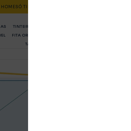
HOME
SÓ TINTEIROS
CONTACTO
BLOG
POLÍTICAS
RAS
TINTEIRO ORIGINAL
TINTEIRO COMPATÍVEL
TONER 
VEL
FITA ORIGINAL
FITA COMPATÍVEL
TAMBOR ORIGINA
TAMBOR COMPATÍVEL
Tinteiro Canon Comp
Preto
Original
Ent. Imediata