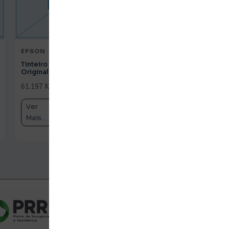
EPSON
EPSON
Tinteiro HP 62 Tricolor
Tinteiro HP 933XL
Original (C2P06AE)
Magenta Original
(CN055AE)
61.197 Kz
c/ IVA
61.197 Kz
c/ IVA
Ver
Comprar
Ver
Comprar
Mais...
Mais...