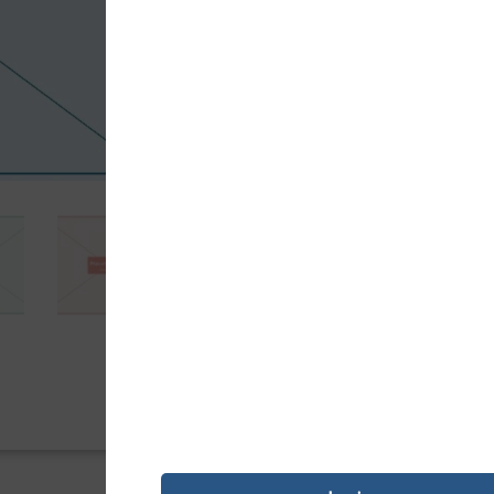
4310,38
Kz
Tinteiro compatível Canon, cor preto.
económica com qualidade equivalente 
Adici

PAGAMENTO SEGURO
REF:
21573
Categoria:
Tinteiro Compat