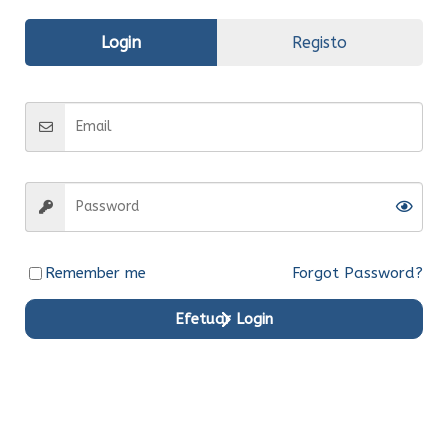
Avaliações (0)
Login
Registo
Informação
adicional
Fabrico
Original
Entrega
Entrega em 15 dias
Remember me
Forgot Password?
Efetuar Login
Produtos em Destaque
Original
Original
Original
Original
Original
Original
Ent.Ime
Ent.Ime
Ent.Ime
Ent.Ime
Ent.Ime
Ent.Ime
diata
diata
diata
diata
diata
diata