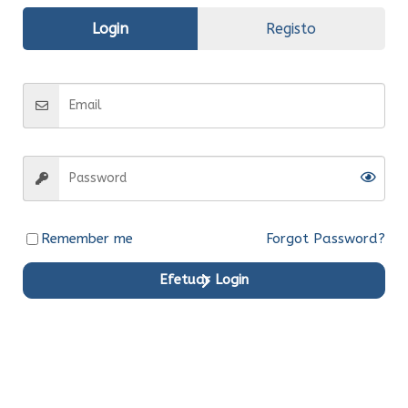
Login
Registo
Informação
adicional
Fabrico
Compatível
Entrega
Entrega em 15 dias
Remember me
Forgot Password?
Efetuar Login
Produtos em Destaque
Original
Original
Original
Original
Original
Original
Ent.Ime
Ent.Ime
Ent.Ime
Ent.Ime
Ent.Ime
Ent.Ime
diata
diata
diata
diata
diata
diata