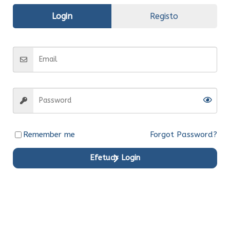
Login
Registo
Informação
adicional
Fabrico
Compatível
Entrega
Entrega em 15 dias
Remember me
Forgot Password?
Efetuar Login
Produtos em Destaque
Original
Original
Original
Original
Original
Original
Ent.Ime
Ent.Ime
Ent.Ime
Ent.Ime
Ent.Ime
Ent.Ime
diata
diata
diata
diata
diata
diata