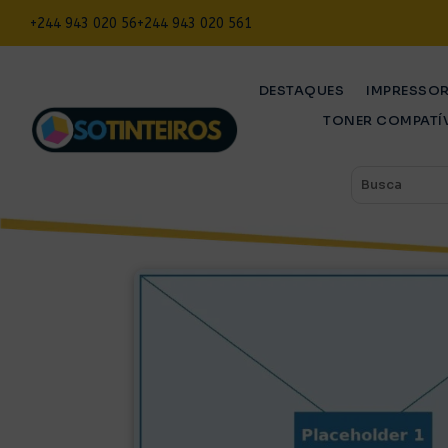
+244 943 020 56
+244 943 020 561
DESTAQUES
IMPRESSO
TONER COMPATÍ