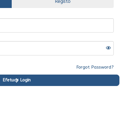
Registo
Forgot Password?
Efetuar Login
riginal
Ent.Imediata
Original
Ent.Imediata