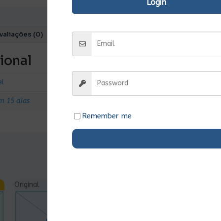
Login
valiações (0)
ional
el
m 15 dias
Remember me
Original
Ent.Imediata
Original
Ent.Imediata
O