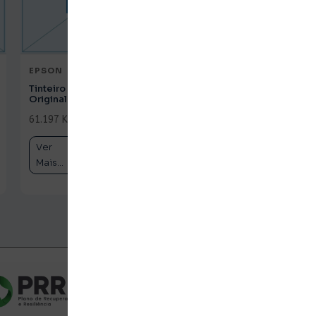
EPSON
EPSON
Tinteiro HP 62 Tricolor
Tinteiro HP 933XL
Original (C2P06AE)
Magenta Original
(CN055AE)
61.197 Kz
c/ IVA
61.197 Kz
c/ IVA
Ver
Comprar
Ver
Comprar
Mais...
Mais...