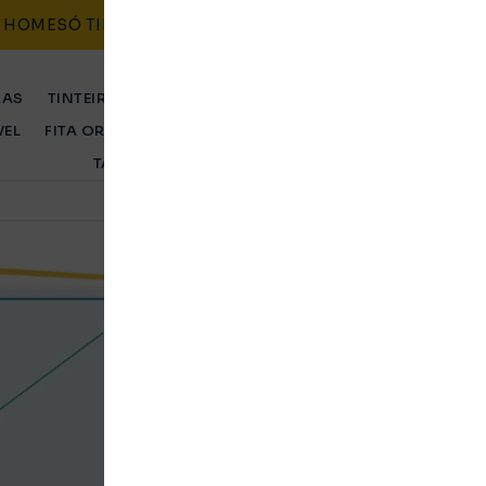
HOME
SÓ TINTEIROS
CONTACTO
BLOG
POLÍTICAS
RAS
TINTEIRO ORIGINAL
TINTEIRO COMPATÍVEL
TONER 
VEL
FITA ORIGINAL
FITA COMPATÍVEL
TAMBOR ORIGINA
TAMBOR COMPATÍVEL
Etiquetas autocolant
100 Folhas
Original
Ent. Imediata