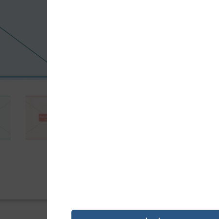
22007,75
Kz
Etiquetas originais 4Office. Compatív
impressão nítida e duradoura.
Adici

PAGAMENTO SEGURO
REF:
24924
Categoria:
Fita Compatível