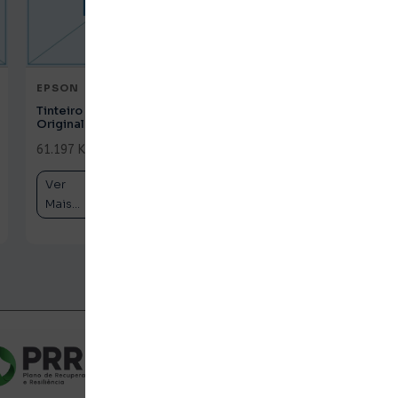
EPSON
EPSON
Tinteiro HP 62 Tricolor
Tinteiro HP 933XL
Original (C2P06AE)
Magenta Original
(CN055AE)
61.197 Kz
c/ IVA
61.197 Kz
c/ IVA
Ver
Comprar
Ver
Comprar
Mais...
Mais...