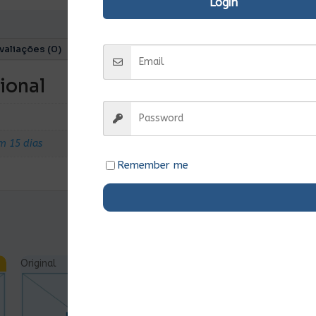
Login
valiações (0)
ional
m 15 dias
Remember me
Original
Ent.Imediata
Original
Ent.Imediata
O