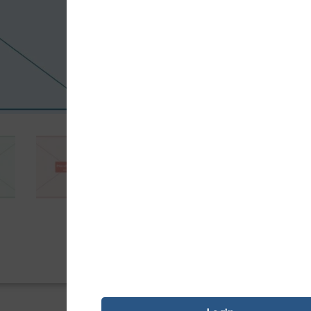
90749,61
Kz
Pack de tinteiros originais Canon (37
para documentos e fotografias de qu
Adici

PAGAMENTO SEGURO
REF:
679402
Categoria:
Tinteiro Origina