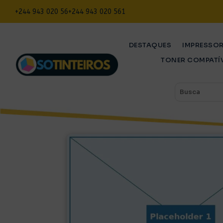
+244 943 020 56
+244 943 020 561
DESTAQUES
IMPRESSO
TONER COMPATÍ