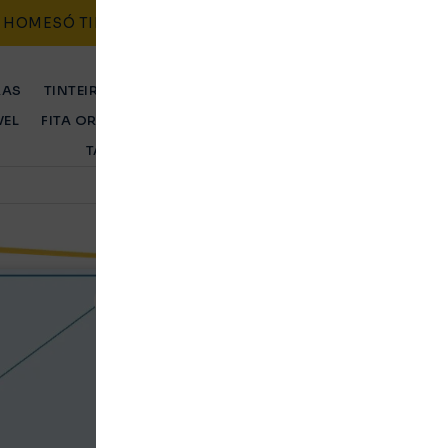
HOME
SÓ TINTEIROS
CONTACTO
BLOG
POLÍTICAS
RAS
TINTEIRO ORIGINAL
TINTEIRO COMPATÍVEL
TONER 
VEL
FITA ORIGINAL
FITA COMPATÍVEL
TAMBOR ORIGINA
TAMBOR COMPATÍVEL
Conjunto 2 Tinteiro
CL-561XL Original (
Original
Ent. Imediata