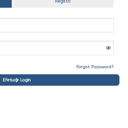
Registo
Forgot Password?
Efetuar Login
riginal
Ent.Imediata
Original
Ent.Imediata